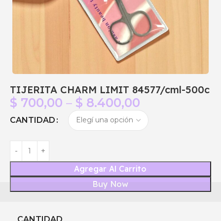
TIJERITA CHARM LIMIT 84577/cml-500c
$
700,00
–
$
8.400,00
CANTIDAD
Agregar Al Carrito
Buy Now
CANTIDAD