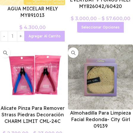
MY826042/60420
AGUA MICELAR MELY
MY891013
$
3.000,00
–
$
57.600,00
$
4.300,00
Seleccionar Opciones
Agregar Al Carrito
Alicate Pinza Para Remover
Almohadilla Para Limpieza
Strass Piedras Decoración
Facial Redonda- City Girl
CHARM LIMIT CML-24C
09139