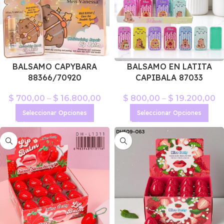
BALSAMO CAPYBARA
BALSAMO EN LATITA
88366/70920
CAPIBALA 87033
$
700,00
–
$
16.800,00
$
800,00
–
$
19.200,00
Seleccionar Opciones
Seleccionar Opciones