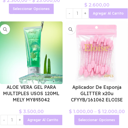
$
2.300,00
–
$
23.000,00
$
2.600,00
Seleccionar Opciones
Agregar Al Carrito
ALOE VERA GEL PARA
Aplicador De Esponja
MULTIPLES USOS 120ML
GLITTER x20u
MELY MY893042
CFYYB/161062 ELOISE
$
3.500,00
$
1.000,00
–
$
12.000,00
Agregar Al Carrito
Seleccionar Opciones