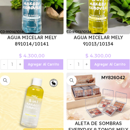
AGUA MICELAR MELY
AGUA MICELAR MELY
891014/10141
91013/10134
$
4.300,00
$
4.300,00
Agregar Al Carrito
Agregar Al Carrito
ALETA DE SOMBRAS
EVERYDAY 9 TONOS MELY