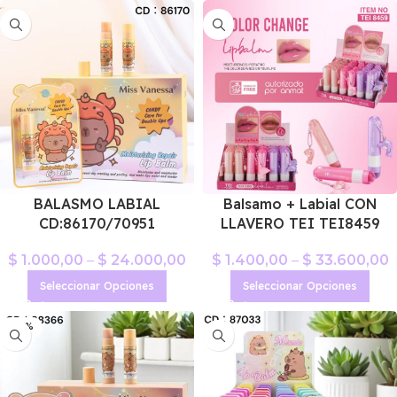
BALASMO LABIAL
Balsamo + Labial CON
CD:86170/70951
LLAVERO TEI TEI8459
$
1.000,00
–
$
24.000,00
$
1.400,00
–
$
33.600,00
Seleccionar Opciones
Seleccionar Opciones
-22%