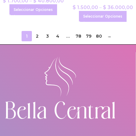
$
1.700,00
–
$
40.800,00
$
1.500,00
–
$
36.000,00
Seleccionar Opciones
Seleccionar Opciones
1
2
3
4
…
78
79
80
→