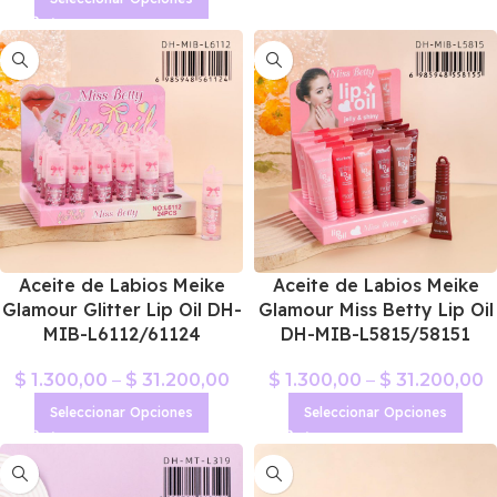
Aceite de Labios Meike
Aceite de Labios Meike
Glamour Glitter Lip Oil DH-
Glamour Miss Betty Lip Oil
MIB-L6112/61124
DH-MIB-L5815/58151
$
1.300,00
–
$
31.200,00
$
1.300,00
–
$
31.200,00
Seleccionar Opciones
Seleccionar Opciones