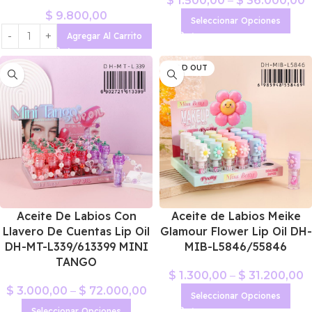
$
1.500,00
–
$
36.000,00
$
9.800,00
Seleccionar Opciones
Agregar Al Carrito
SOLD OUT
Aceite De Labios Con
Aceite de Labios Meike
Llavero De Cuentas Lip Oil
Glamour Flower Lip Oil DH-
DH-MT-L339/613399 MINI
MIB-L5846/55846
TANGO
$
1.300,00
–
$
31.200,00
$
3.000,00
–
$
72.000,00
Seleccionar Opciones
Seleccionar Opciones