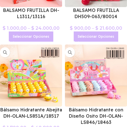
BALSAMO FRUTILLA DH-
BALSAMO FRUTILLA
L1311/13116
DH509-063/80014
$
1.000,00
–
$
24.000,00
$
900,00
–
$
21.600,00
Seleccionar Opciones
Seleccionar Opciones
Bálsamo Hidratante Abejita
Bálsamo Hidratante con
DH-OLAN-LS851A/18517
Diseño Osito DH-OLAN-
LS846/18463