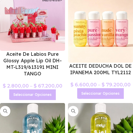
Aceite De Labios Pure
Glossy Apple Lip Oil DH-
ACEITE DEDUCHA DOL DE
MT-L319/613191 MINI
IPANEMA 200ML TYL2112
TANGO
$
6.600,00
–
$
79.200,00
$
2.800,00
–
$
67.200,00
Seleccionar Opciones
Seleccionar Opciones