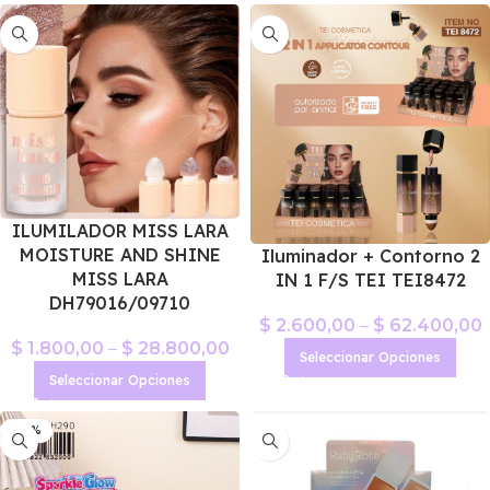
ILUMILADOR MISS LARA
MOISTURE AND SHINE
Iluminador + Contorno 2
MISS LARA
IN 1 F/S TEI TEI8472
DH79016/09710
$
2.600,00
–
$
62.400,00
$
1.800,00
–
$
28.800,00
Seleccionar Opciones
Seleccionar Opciones
-29%