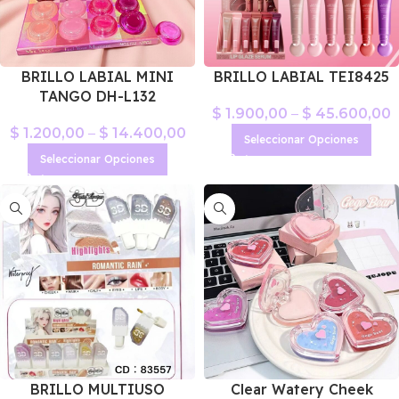
BRILLO LABIAL MINI
BRILLO LABIAL TEI8425
TANGO DH-L132
$
1.900,00
–
$
45.600,00
$
1.200,00
–
$
14.400,00
Seleccionar Opciones
Seleccionar Opciones
BRILLO MULTIUSO
Clear Watery Cheek