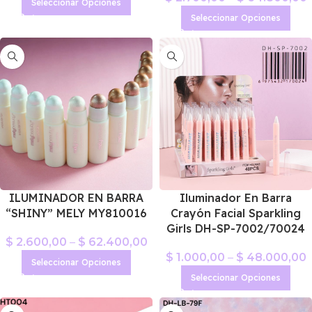
Seleccionar Opciones
Seleccionar Opciones
Iluminador En Barra
ILUMINADOR EN BARRA
Crayón Facial Sparkling
“SHINY” MELY MY810016
Girls DH-SP-7002/70024
$
2.600,00
–
$
62.400,00
$
1.000,00
–
$
48.000,00
Seleccionar Opciones
Seleccionar Opciones