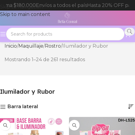
ma $180.000
Envíos a todos el país
Hasta 20% OFF para co
Skip to navigation
Skip to main content
Inicio
Maquillaje
Rostro
Ilumilador y Rubor
Mostrando 1–24 de 261 resultados
Ilumilador y Rubor
Barra lateral