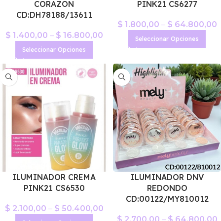
CORAZON
PINK21 CS6277
CD:DH78188/13611
$
1.800,00
–
$
64.800,00
$
1.400,00
–
$
16.800,00
Seleccionar Opciones
Seleccionar Opciones
ILUMINADOR CREMA
ILUMINADOR DNV
PINK21 CS6530
REDONDO
CD:00122/MY810012
$
2.100,00
–
$
50.400,00
$
2.700,00
–
$
64.800,00