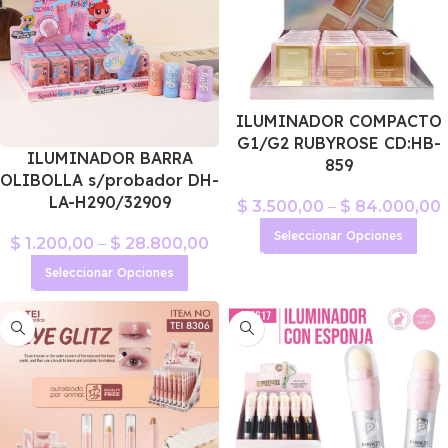
ILUMINADOR COMPACTO
G1/G2 RUBYROSE CD:HB-
ILUMINADOR BARRA
859
OLIBOLLA s/probador DH-
LA-H290/32909
$
3.500,00
–
$
84.000,00
Seleccionar Opciones
$
1.200,00
–
$
28.800,00
Seleccionar Opciones