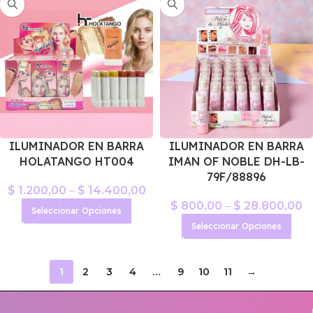
ILUMINADOR EN BARRA
ILUMINADOR EN BARRA
HOLATANGO HT004
IMAN OF NOBLE DH-LB-
79F/88896
$
1.200,00
–
$
14.400,00
$
800,00
–
$
28.800,00
Seleccionar Opciones
Seleccionar Opciones
1
2
3
4
…
9
10
11
→