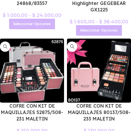
24868/83557
Highlighter GEGEBEAR
GX1225
$
1.000,00
–
$
24.000,00
$
1.600,00
–
$
38.400,00
Seleccionar Opciones
Seleccionar Opciones
COFRE CON KIT DE
COFRE CON KIT DE
MAQUILLAJES 52875/508-
MAQUILLAJES 80137/508-
231 MALETIN
233 MALETIN
$
150.000,00
$
130.000,00