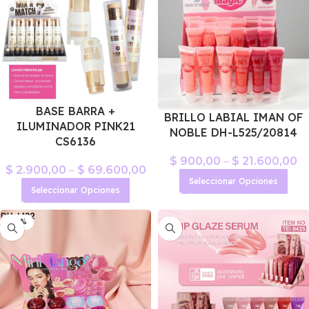
BASE BARRA +
BRILLO LABIAL IMAN OF
ILUMINADOR PINK21
NOBLE DH-L525/20814
CS6136
$
900,00
–
$
21.600,00
$
2.900,00
–
$
69.600,00
Seleccionar Opciones
Seleccionar Opciones
-40%