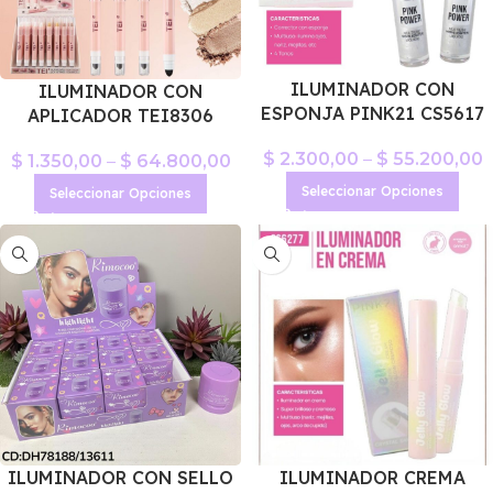
ILUMINADOR CON
ILUMINADOR CON
ESPONJA PINK21 CS5617
APLICADOR TEI8306
$
2.300,00
–
$
55.200,00
$
1.350,00
–
$
64.800,00
Seleccionar Opciones
Seleccionar Opciones
ILUMINADOR CON SELLO
ILUMINADOR CREMA