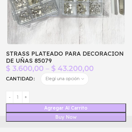
STRASS PLATEADO PARA DECORACION
DE UÑAS 85079
$
3.600,00
–
$
43.200,00
CANTIDAD
Agregar Al Carrito
Buy Now