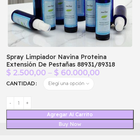
Spray Limpiador Navina Proteina
Extensión De Pestañas 88931/89318
$
2.500,00
–
$
60.000,00
CANTIDAD
Agregar Al Carrito
Buy Now