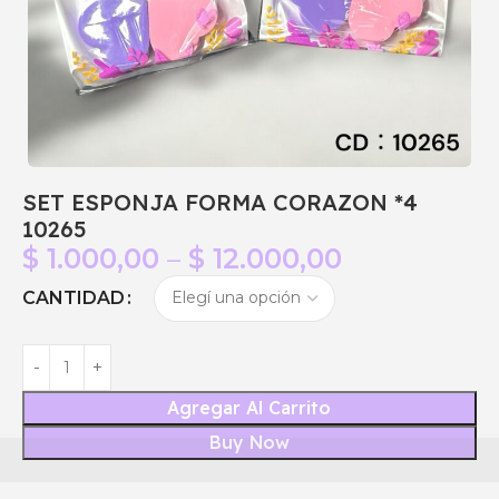
SET ESPONJA FORMA CORAZON *4
10265
$
1.000,00
–
$
12.000,00
CANTIDAD
Agregar Al Carrito
Buy Now