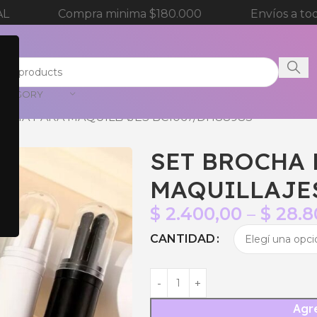
mpra minima $180.000
Envíos a todos el país
CATEGORY
OCHA PARA MAQUILLAJES BC1067/DH88983
SET BROCHA 
MAQUILLAJES
$
2.400,00
–
$
28.8
CANTIDAD
Agre