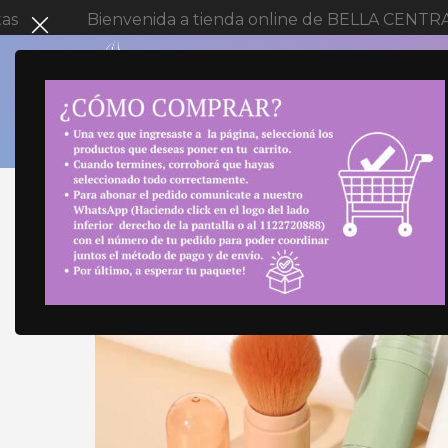
ienvenida a tienda online de BELLA CENTRAL
Co
SELECT 
Inicio
Maquillaje
Brochas y Esponjas
SET BR