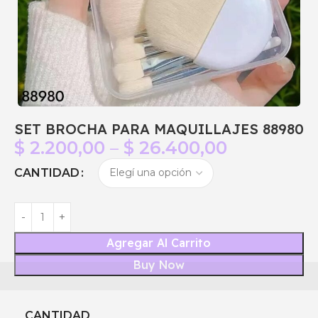
SET BROCHA PARA MAQUILLAJES 88980
$
2.200,00
–
$
26.400,00
CANTIDAD
Agregar Al Carrito
Buy Now
CANTIDAD