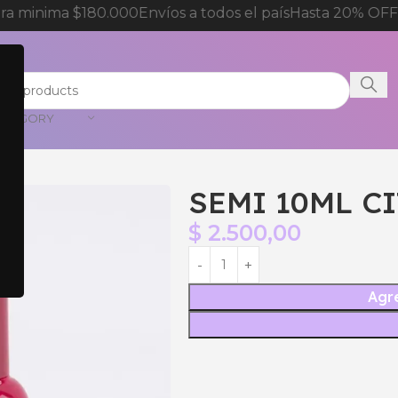
a minima $180.000
Envíos a todos el país
Hasta 20% OFF p
CATEGORY
83
SEMI 10ML CI
$
2.500,00
Agre