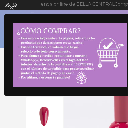
Bienvenida a tienda online de BELLA CENTRAL
Compr
SELECT 
Inicio
Uñas
Esmalte
SEMI 10ML CITY GIRL #