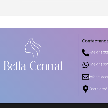
Contactano
+54 9 11 35
+54 9 11 2
infobellac
Bartolomé 