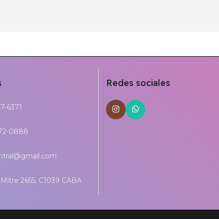
s
Redes sociales
17-6371
272-0888
entral@gmail.com
Mitre 2655, C1039 CABA