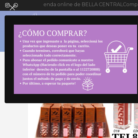
Bienvenida a tienda online de BELLA CENTRAL
Compra
SELECT 
Inicio
Maquillaje
Labiales
RUBOR LIQUIDO M