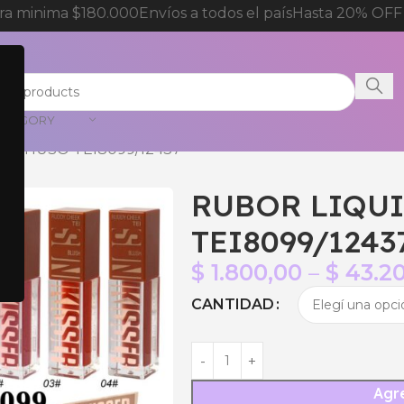
 minima $180.000
Envíos a todos el país
Hasta 20% OFF p
CATEGORY
ULTIUSO TEI8099/12437
RUBOR LIQU
TEI8099/1243
$
1.800,00
–
$
43.20
CANTIDAD
Agre