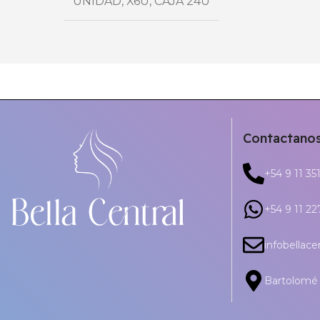
UNIDAD
,
X6U
,
CAJA 24U
Contactano
+54 9 11 35
+54 9 11 2
infobellac
Bartolomé 