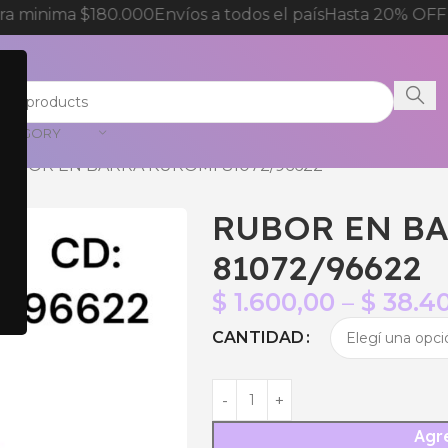
 minima $180.000
Envíos a todos el país
Hasta 20% OFF p
CATEGORY
RUBOR EN BARRA KUROMI 81072/96622
RUBOR EN B
81072/96622
$
1.600,00
–
$
38.4
CANTIDAD
Agre