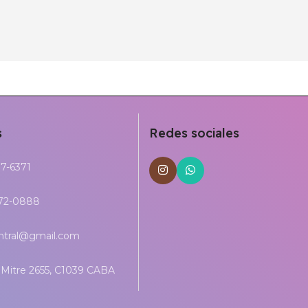
s
Redes sociales
17-6371
272-0888
entral@gmail.com
Mitre 2655, C1039 CABA