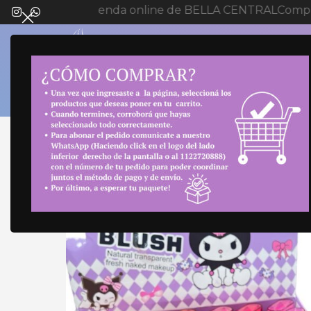
Bienvenida a tienda online de BELLA CENTRAL
Compra
SELECT 
Inicio
Maquillaje
Rostro
Ilumilador y Rubor