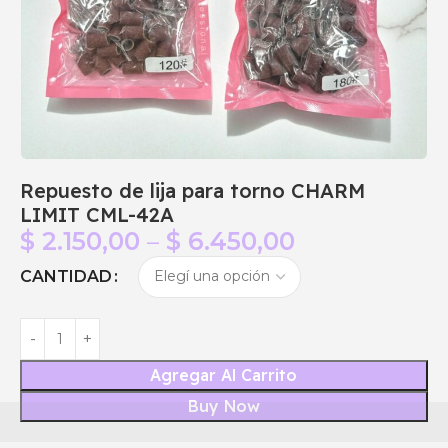
Repuesto de lija para torno CHARM
LIMIT CML-42A
$
2.150,00
–
$
6.450,00
CANTIDAD
Agregar Al Carrito
Buy Now