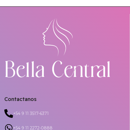
Contactanos
+54 9 11 3517-6371
+54 9 11 2272-0888