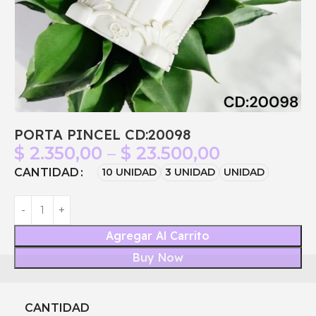
PORTA PINCEL CD:20098
$
2.350,00
–
$
23.500,00
CANTIDAD
10 UNIDAD
3 UNIDAD
UNIDAD
Agregar Al Carrito
Buy Now
CANTIDAD