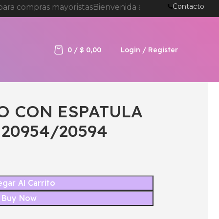
Contacto
ra compras mayoristas
Bienvenida a tienda online de 
0
/
$
0,00
Login / Register
O CON ESPATULA
 20954/20594
gar Al Carrito
Buy Now