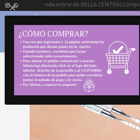
Bienvenida a tienda online de BELLA CENTRAL
Compra 
SELECT 
Inicio
Uñas
Limas y Pinceles
PINCEL CHATO 