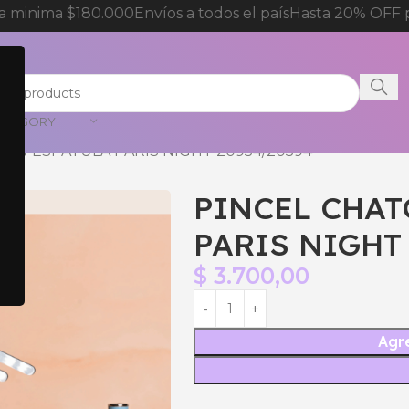
minima $180.000
Envíos a todos el país
Hasta 20% OFF pa
CATEGORY
CON ESPATULA PARIS NIGHT 20954/20594
PINCEL CHAT
PARIS NIGHT
$
3.700,00
Agre