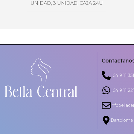
UNIDAD
,
3 UNIDAD
,
CAJA 24U
Contactano
+54 9 11 35
+54 9 11 2
infobellac
Bartolomé 