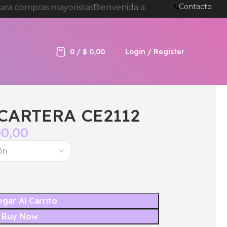
Contacto
a compras mayoristas
Bienvenida a tienda online de B
0
/
$
0,00
Login / Register
CARTERA CE2112
00,00
gar Al Carrito
Buy Now