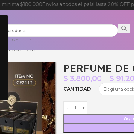
minima $180.000
Envíos a todos el país
Hasta 20% OFF par
CATEGORY
RTERA CE2112
PERFUME DE 
$
3.800,00
–
$
91.2
CANTIDAD
Agre