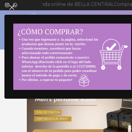
Bienvenida a tienda online de BELLA CENTRAL
Compra 
SELECT 
Inicio
Novedades
Perfumes
PERFUME DE CA