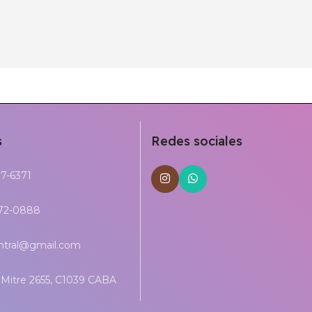
s
Redes sociales
17-6371
272-0888
entral@gmail.com
Mitre 2655, C1039 CABA