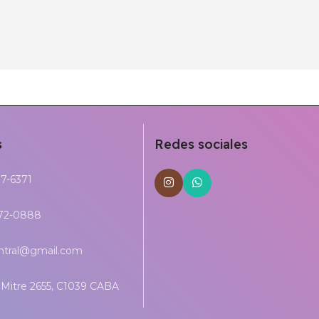
s
Redes sociales
17-6371
272-0888
entral@gmail.com
Mitre 2655, C1039 CABA