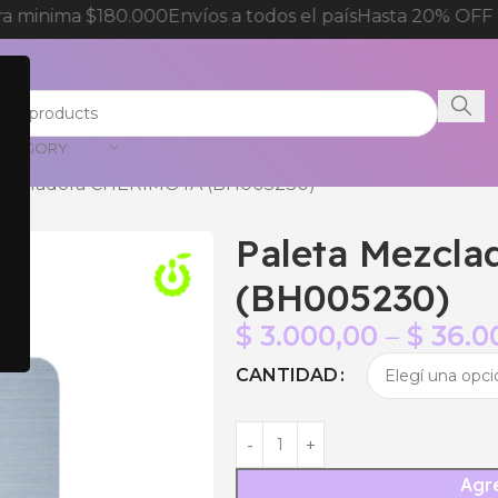
 minima $180.000
Envíos a todos el país
Hasta 20% OFF p
CATEGORY
Mezcladora CHERIMOYA (BH005230)
Paleta Mezcl
(BH005230)
$
3.000,00
–
$
36.0
CANTIDAD
Agre