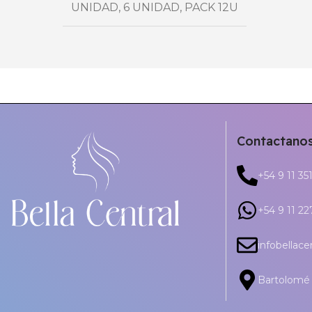
UNIDAD
,
6 UNIDAD
,
PACK 12U
Contactano
+54 9 11 35
+54 9 11 2
infobellac
Bartolomé 