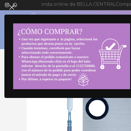
Bienvenida a tienda online de BELLA CENTRAL
Compra
SELECT 
Inicio
Uñas
Accesorios de Manicuria
Paleta 