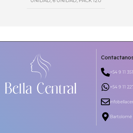
UNIDAD
,
6 UNIDAD
,
PACK 12U
Contactano
+54 9 11 35
+54 9 11 2
infobellac
Bartolomé 