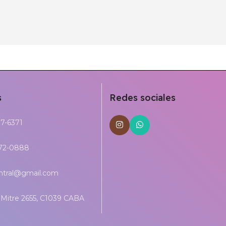
s
Redes sociales
17-6371
272-0888
entral@gmail.com
Mitre 2655, C1039 CABA