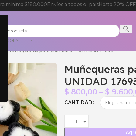
 minima $180.000
Envíos a todos el país
Hasta 20% OFF p
CATEGORY
do
Muñequeras para skin care X UNIDAD 17693
Muñequeras pa
UNIDAD 1769
$
800,00
–
$
9.600,
CANTIDAD
Agre