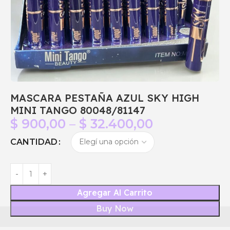
MASCARA PESTAÑA AZUL SKY HIGH
MINI TANGO 80048/81147
$
900,00
–
$
32.400,00
CANTIDAD
Agregar Al Carrito
Buy Now