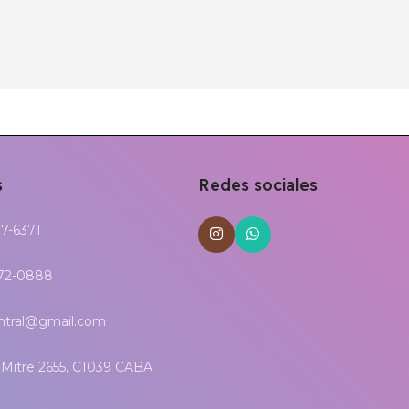
s
Redes sociales
17-6371
272-0888
entral@gmail.com
Mitre 2655, C1039 CABA