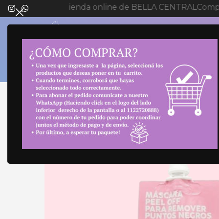
Bienvenida a tienda online de BELLA CENTRAL
Compr
SELECT 
Inicio
Cuidado personal
Elementos de Cuida