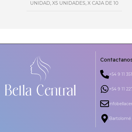
UNIDAD
,
X5 UNIDADES
,
X CAJA DE 10
Contactano
+54 9 11 35
+54 9 11 2
infobellac
Bartolomé 