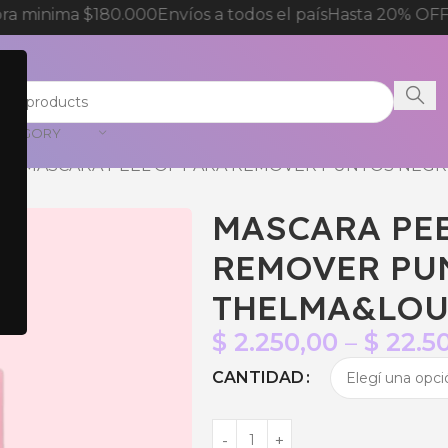
a minima $180.000
Envíos a todos el país
Hasta 20% OFF p
CATEGORY
do
MASCARA PEEL OF PARA REMOVER PUNTOS NEGR
MASCARA PEE
REMOVER PU
THELMA&LOUI
$
2.250,00
–
$
22.5
CANTIDAD