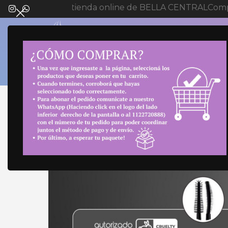
Bienvenida a tienda online de BELLA CENTRAL
Compr
SELECT 
Inicio
Maquillaje
Delineador y Máscara
MASCA