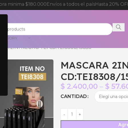
a minima $180.000
Envíos a todos el país
Hasta 20% OFF 
CATEGORY
RA 2IN1 NEGRO TEI CD:TEI8308/15858
MASCARA 2IN
CD:TEI8308/1
$
2.400,00
–
$
57.6
CANTIDAD
Agre