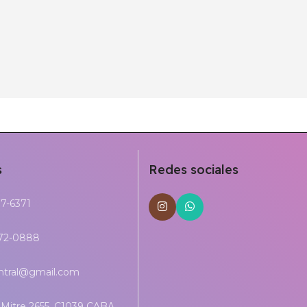
s
Redes sociales
17-6371
272-0888
entral@gmail.com
Mitre 2655, C1039 CABA