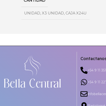
CANTIDAD
UNIDAD
,
X3 UNIDAD
,
CAJA X24U
Contactano
+54 9 11 35
+54 9 11 2
infobellac
Bartolomé 