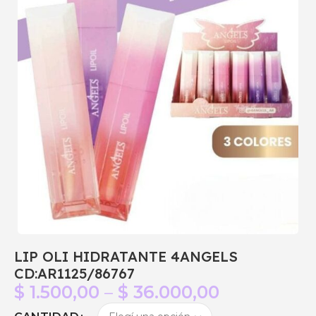
LIP OLI HIDRATANTE 4ANGELS
CD:AR1125/86767
$
1.500,00
–
$
36.000,00