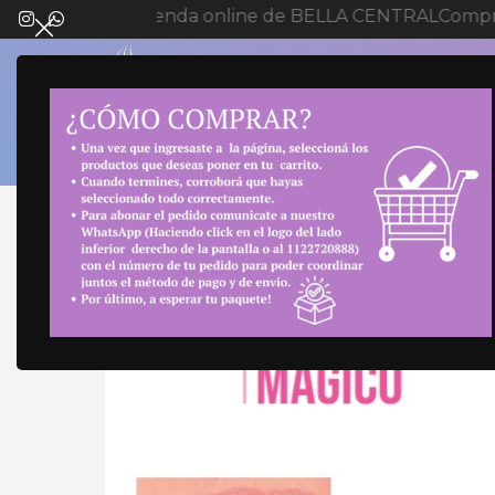
Bienvenida a tienda online de BELLA CENTRAL
Compra 
SELECT 
Inicio
Maquillaje
Labiales
LIP GLOSS MAGIC 