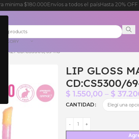
minima $180.000
Envíos a todos el país
Hasta 20% OFF pa
CATEGORY
PINK21 CD:CS5300/69418
LIP GLOSS M
CD:CS5300/69
$
1.550,00
–
$
37.20
CANTIDAD
Agre