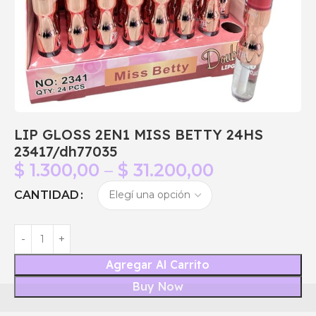
LIP GLOSS 2EN1 MISS BETTY 24HS
23417/dh77035
$
1.300,00
–
$
31.200,00
CANTIDAD
Agregar Al Carrito
Buy Now