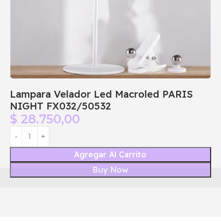
Lampara Velador Led Macroled PARIS
NIGHT FX032/50532
$
28.750,00
Agregar Al Carrito
Buy Now