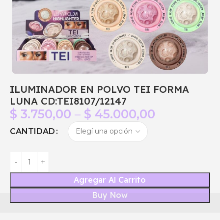
ILUMINADOR EN POLVO TEI FORMA
LUNA CD:TEI8107/12147
$
3.750,00
–
$
45.000,00
CANTIDAD
Agregar Al Carrito
Buy Now