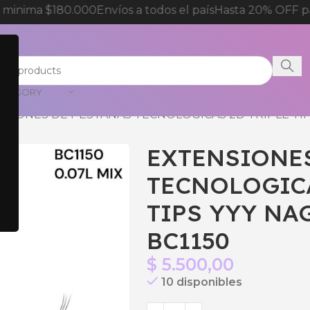
minima $180.000
Envíos a todos el país
Hasta 20% OFF par
CATEGORY
SIONES DE PESTAÑAS TECNOLOGICAS 2D TRIPLE TIPS
EXTENSIONE
TECNOLOGICA
TIPS YYY NA
BC1150
$
5.500,00
10 disponibles