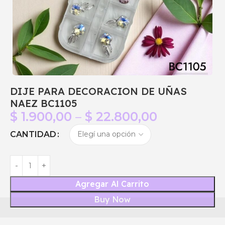
DIJE PARA DECORACION DE UÑAS
NAEZ BC1105
$
1.900,00
–
$
22.800,00
CANTIDAD
Agregar Al Carrito
Buy Now