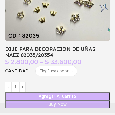
DIJE PARA DECORACION DE UÑAS
NAEZ 82035/20354
$
2.800,00
–
$
33.600,00
CANTIDAD
Agregar Al Carrito
Buy Now