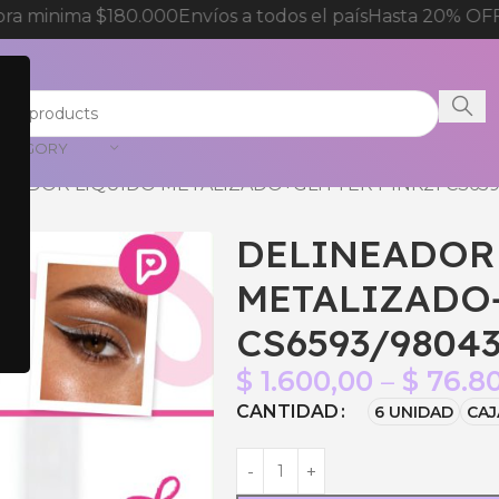
a minima $180.000
Envíos a todos el país
Hasta 20% OFF 
CATEGORY
NEADOR LIQUIDO METALIZADO+GLITTER PINK21 CS659
DELINEADOR
METALIZADO+
CS6593/9804
$
1.600,00
–
$
76.8
CANTIDAD
6 UNIDAD
CAJ