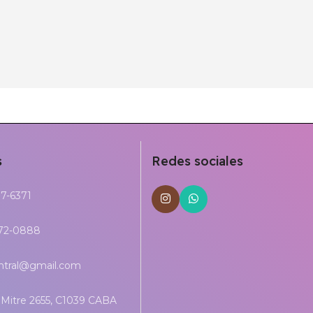
s
Redes sociales
17-6371
272-0888
entral@gmail.com
Mitre 2655, C1039 CABA