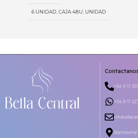
6 UNIDAD
,
CAJA 48U
,
UNIDAD
Contactano
+54 9 11 35
+54 9 11 2
infobellac
Bartolomé 