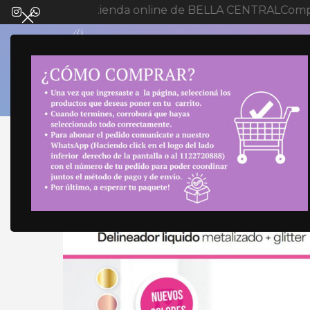
Bienvenida a tienda online de BELLA CENTRAL
Compr
SELECT 
Inicio
Maquillaje
Delineador y Máscara
DELI