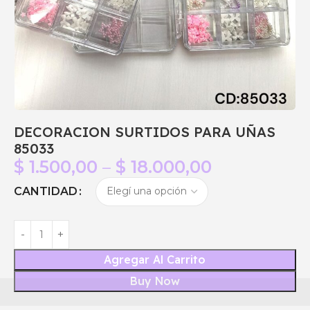
DECORACION SURTIDOS PARA UÑAS
85033
$
1.500,00
–
$
18.000,00
CANTIDAD
Agregar Al Carrito
Buy Now