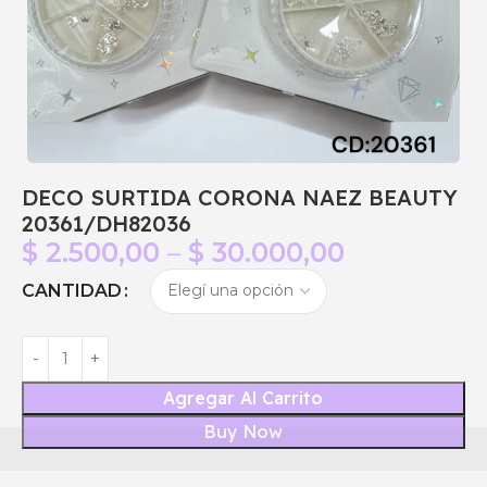
DECO SURTIDA CORONA NAEZ BEAUTY
20361/DH82036
$
2.500,00
–
$
30.000,00
CANTIDAD
Agregar Al Carrito
Buy Now