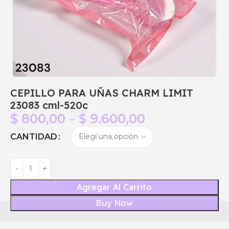
CEPILLO PARA UÑAS CHARM LIMIT
23083 cml-520c
$
800,00
–
$
9.600,00
CANTIDAD
Agregar Al Carrito
Buy Now