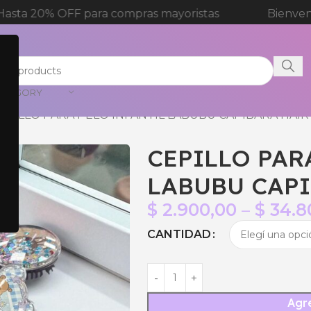
ara compras mayoristas
Bienvenida a tienda o
CATEGORY
EPILLO PARA PELO INFANTIL LABUBU CAPIBARA HAI
CEPILLO PAR
LABUBU CAP
$
2.900,00
–
$
34.8
CANTIDAD
Agre