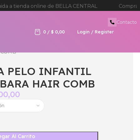
nline de BELLA CENTRAL
Compra minima $180.00
Contacto
0
/
$
0,00
Login / Register
R COMB
A PELO INFANTIL
IBARA HAIR COMB
00,00
gar Al Carrito