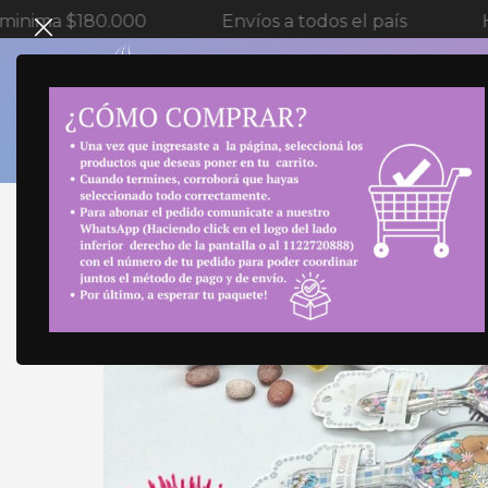
0
Envíos a todos el país
Hasta 20% OFF p
SELECT 
Inicio
Cuidado personal
CEPILLO&ESPEJO
C