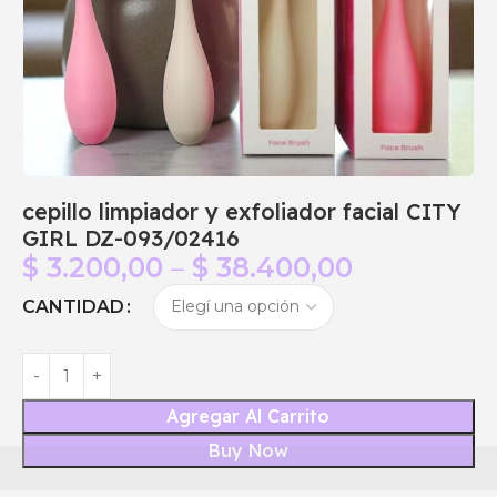
cepillo limpiador y exfoliador facial CITY
GIRL DZ-093/02416
$
3.200,00
–
$
38.400,00
CANTIDAD
Agregar Al Carrito
Buy Now