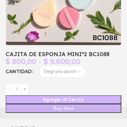
CAJITA DE ESPONJA MINI*2 BC1088
$
800,00
–
$
9.600,00
CANTIDAD
Agregar Al Carrito
Buy Now