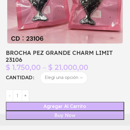
BROCHA PEZ GRANDE CHARM LIMIT
23106
$
1.750,00
–
$
21.000,00
CANTIDAD
Agregar Al Carrito
Buy Now