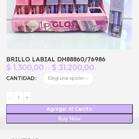
BRILLO LABIAL DH88860/76986
$
1.300,00
–
$
31.200,00
CANTIDAD
Agregar Al Carrito
Buy Now