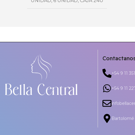
UNIDAD
,
6 UNIDAD
,
CAJA 24U
Contactano
+54 9 11 35
+54 9 11 2
infobellac
Bartolomé 