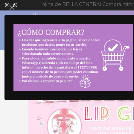
venida a tienda online de BELLA CENTRAL
Compra minim
SELECT 
Inicio
Maquillaje
Labiales
BRILLO LABIAL D