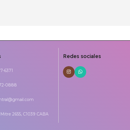
s
Redes sociales
17-6371
272-0888
entral@gmail.com
Mitre 2655, C1039 CABA