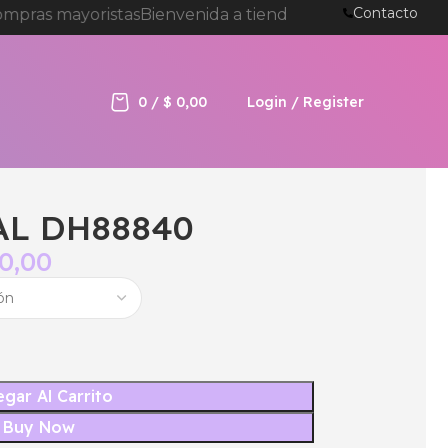
Contacto
pras mayoristas
Bienvenida a tienda online de BELLA 
0
/
$
0,00
Login / Register
AL DH88840
0,00
gar Al Carrito
Buy Now