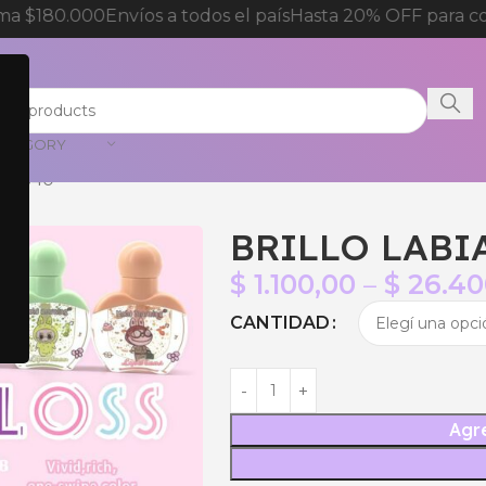
a $180.000
Envíos a todos el país
Hasta 20% OFF para com
CATEGORY
H88840
BRILLO LABI
$
1.100,00
–
$
26.40
CANTIDAD
Agre