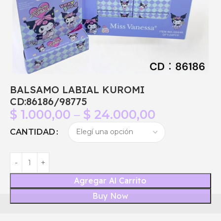
BALSAMO LABIAL KUROMI
CD:86186/98775
$
1.000,00
–
$
24.000,00
CANTIDAD
Agregar Al Carrito
Buy Now