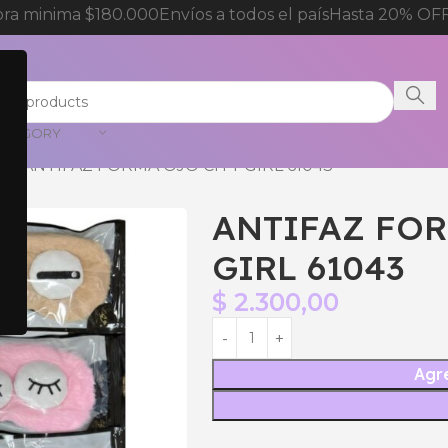
a minima $180.000
Envíos a todos el país
Hasta 20% OFF 
CATEGORY
do
ANTIFAZ FORMA OJO CITY GIRL 61043
ANTIFAZ FOR
GIRL 61043
$
2.300,00
Agre