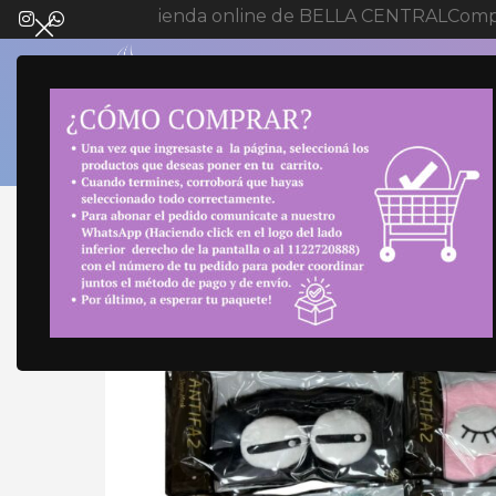
Bienvenida a tienda online de BELLA CENTRAL
Compr
SELECT 
Inicio
Cuidado personal
Elementos de Cuida