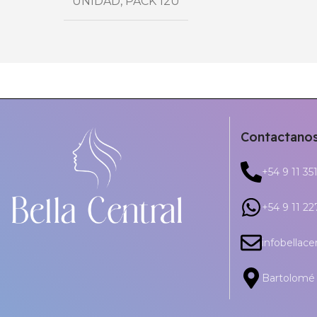
UNIDAD
,
PACK 12U
Contactano
+54 9 11 35
+54 9 11 2
infobellac
Bartolomé 