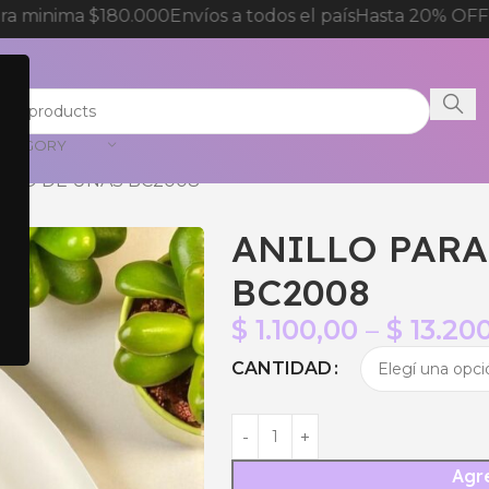
 minima $180.000
Envíos a todos el país
Hasta 20% OFF p
CATEGORY
FOTO DE UÑAS BC2008
ANILLO PARA
BC2008
$
1.100,00
–
$
13.20
CANTIDAD
Agre