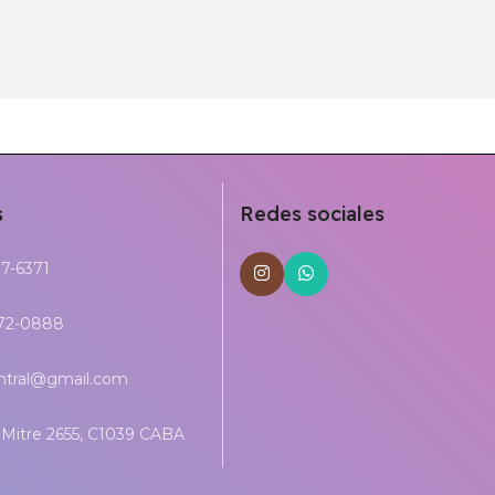
s
Redes sociales
17-6371
272-0888
entral@gmail.com
Mitre 2655, C1039 CABA