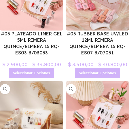
#03 PLATEADO LINER GEL
#03 RUBBER BASE UV/LED
5ML RIMERA
12ML RIMERA
QUINCE/RIMERA 15 RQ-
QUINCE/RIMERA 15 RQ-
ES03-3/03033
ES07-3/07031
$
2.900,00
–
$
34.800,00
$
3.400,00
–
$
40.800,00
Seleccionar Opciones
Seleccionar Opciones