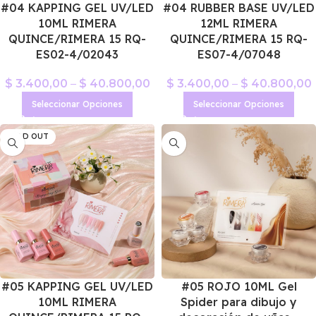
#04 KAPPING GEL UV/LED
#04 RUBBER BASE UV/LED
10ML RIMERA
12ML RIMERA
QUINCE/RIMERA 15 RQ-
QUINCE/RIMERA 15 RQ-
ES02-4/02043
ES07-4/07048
$
3.400,00
–
$
40.800,00
$
3.400,00
–
$
40.800,00
Seleccionar Opciones
Seleccionar Opciones
SOLD OUT
#05 KAPPING GEL UV/LED
#05 ROJO 10ML Gel
10ML RIMERA
Spider para dibujo y