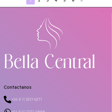
1
2
3
4
5
6
→
Contactanos
+54 9 11 3517-6371
+54 9 11 2272-0888