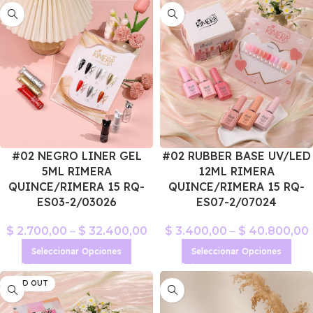
#02 NEGRO LINER GEL
#02 RUBBER BASE UV/LED
5ML RIMERA
12ML RIMERA
QUINCE/RIMERA 15 RQ-
QUINCE/RIMERA 15 RQ-
ES03-2/03026
ES07-2/07024
$
2.700,00
–
$
32.400,00
$
3.400,00
–
$
40.800,00
Seleccionar Opciones
Seleccionar Opciones
SOLD OUT