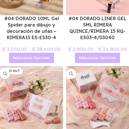
#04 DORADO 10ML Gel
#04 DORADO LINER GEL
Spider para dibujo y
5ML RIMERA
decoración de uñas –
QUINCE/RIMERA 15 RQ-
RIMERA15 ES-ES30-4
ES03-4/03040
$
3.200,00
–
$
38.400,00
$
2.900,00
–
$
34.800,00
Seleccionar Opciones
Seleccionar Opciones
SOLD OUT