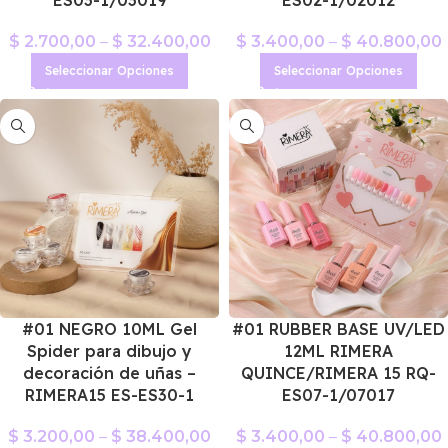
$
2.700,00
–
$
32.400,00
$
3.400,00
–
$
40.800,00
Seleccionar Opciones
Seleccionar Opciones
#01 NEGRO 10ML Gel
#01 RUBBER BASE UV/LED
Spider para dibujo y
12ML RIMERA
decoración de uñas –
QUINCE/RIMERA 15 RQ-
RIMERA15 ES-ES30-1
ES07-1/07017
$
3.200,00
–
$
38.400,00
$
3.400,00
–
$
40.800,00