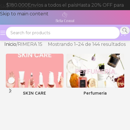
$180.000
Envíos a todos el país
Hasta 20% OFF para compr
Skip to navigation
Skip to main content
Inicio
RIMERA 15
Mostrando 1–24 de 144 resultados
SKIN CARE
Perfumeria