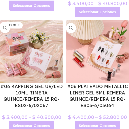
$
3.400,00
–
$
40.800,00
Seleccionar Opciones
Seleccionar Opciones
SOLD OUT
#06 KAPPING GEL UV/LED
#06 PLATEADO METALLIC
10ML RIMERA
LINER GEL 5ML RIMERA
QUINCE/RIMERA 15 RQ-
QUINCE/RIMERA 15 RQ-
ES02-6/02067
ES03-6/03064
$
3.400,00
–
$
40.800,00
$
4.400,00
–
$
52.800,00
Seleccionar Opciones
Seleccionar Opciones