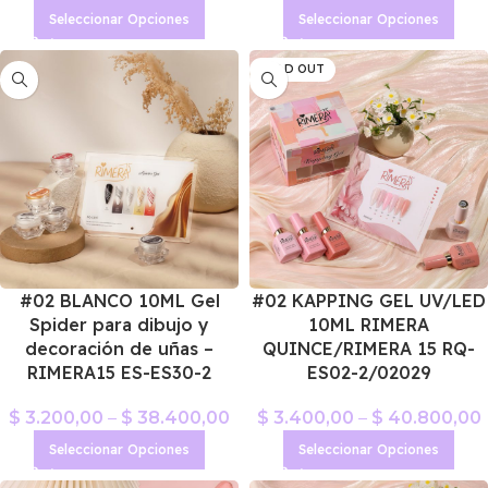
Seleccionar Opciones
Seleccionar Opciones
SOLD OUT
#02 BLANCO 10ML Gel
#02 KAPPING GEL UV/LED
Spider para dibujo y
10ML RIMERA
decoración de uñas –
QUINCE/RIMERA 15 RQ-
RIMERA15 ES-ES30-2
ES02-2/02029
$
3.200,00
–
$
38.400,00
$
3.400,00
–
$
40.800,00
Seleccionar Opciones
Seleccionar Opciones