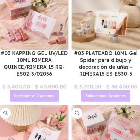
#03 KAPPING GEL UV/LED
#03 PLATEADO 10ML Gel
10ML RIMERA
Spider para dibujo y
QUINCE/RIMERA 15 RQ-
decoración de uñas –
ES02-3/02036
RIMERA15 ES-ES30-3
$
3.400,00
–
$
40.800,00
$
3.200,00
–
$
38.400,00
Seleccionar Opciones
Seleccionar Opciones