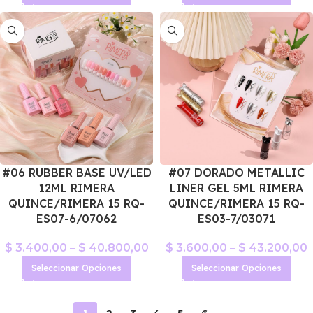
#06 RUBBER BASE UV/LED
#07 DORADO METALLIC
12ML RIMERA
LINER GEL 5ML RIMERA
QUINCE/RIMERA 15 RQ-
QUINCE/RIMERA 15 RQ-
ES07-6/07062
ES03-7/03071
$
3.400,00
–
$
40.800,00
$
3.600,00
–
$
43.200,00
Seleccionar Opciones
Seleccionar Opciones