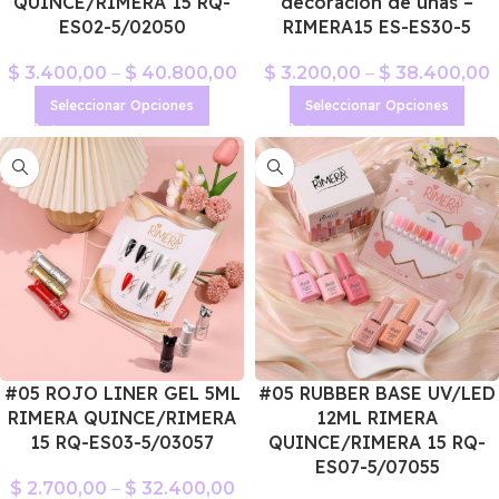
QUINCE/RIMERA 15 RQ-
decoración de uñas –
ES02-5/02050
RIMERA15 ES-ES30-5
$
3.400,00
–
$
40.800,00
$
3.200,00
–
$
38.400,00
Seleccionar Opciones
Seleccionar Opciones
#05 ROJO LINER GEL 5ML
#05 RUBBER BASE UV/LED
RIMERA QUINCE/RIMERA
12ML RIMERA
15 RQ-ES03-5/03057
QUINCE/RIMERA 15 RQ-
ES07-5/07055
$
2.700,00
–
$
32.400,00