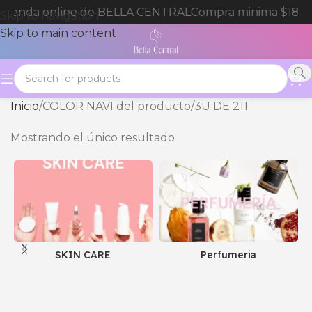
 tienda online de BELLA CENTRAL
Compra minima $180.
Skip to navigation
Skip to main content
Inicio
COLOR NAVI del producto
3U DE 211
Mostrando el único resultado
SKIN CARE
Perfumeria