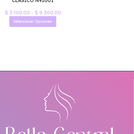
CLASICO N91001
$
3.100,00
–
$
9.300,00
Seleccionar Opciones