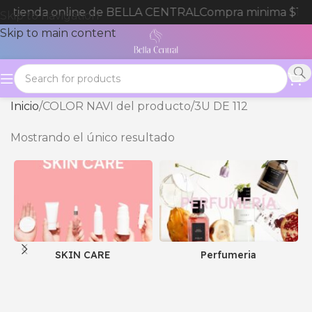
 a tienda online de BELLA CENTRAL
Compra minima $180
Skip to navigation
Skip to main content
Inicio
COLOR NAVI del producto
3U DE 112
Mostrando el único resultado
SKIN CARE
Perfumeria