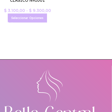
CLASICO N91001
$
3.100,00
–
$
9.300,00
Seleccionar Opciones