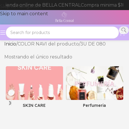
a tienda online de BELLA CENTRAL
Compra minima $180
Skip to navigation
Skip to main content
Inicio
COLOR NAVI del producto
3U DE 080
Mostrando el único resultado
SKIN CARE
Perfumeria