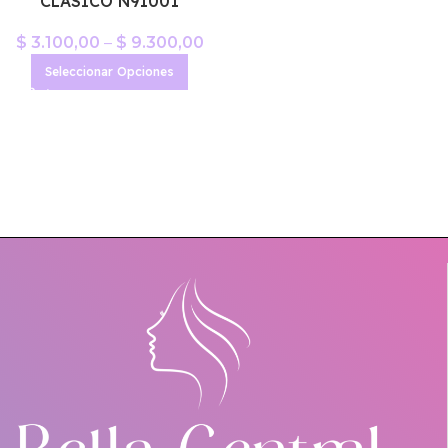
CLASICO N91001
$
3.100,00
–
$
9.300,00
Seleccionar Opciones