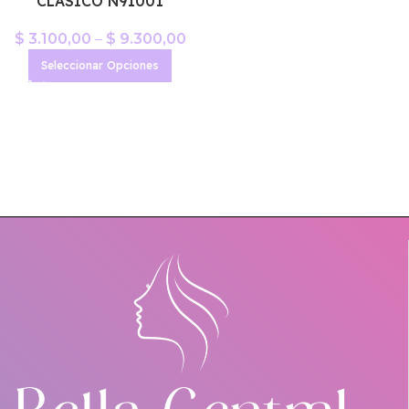
CLASICO N91001
$
3.100,00
–
$
9.300,00
Seleccionar Opciones