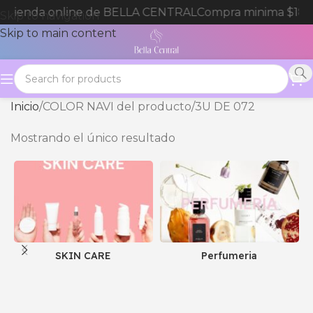
a tienda online de BELLA CENTRAL
Compra minima $180
Skip to navigation
Skip to main content
Inicio
COLOR NAVI del producto
3U DE 072
Mostrando el único resultado
SKIN CARE
Perfumeria