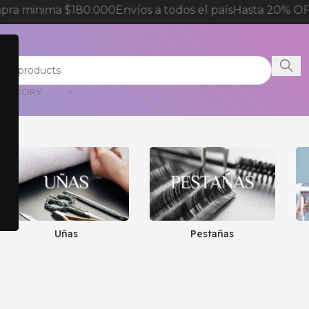
ra minima $180.000
Envíos a todos el país
Hasta 20% OFF
CATEGORY
Uñas
Pestañas