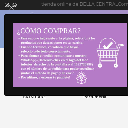
Bienvenida a tienda online de BELLA CENTRAL
Comp
SELECT 
Inicio
COLOR NAVI del producto
3U DE 060
SKIN CARE
Perfumeria