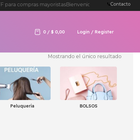
Contacto
 para compras mayoristas
Bienvenida a tienda online d
0
/
$
0,00
Login / Register
Mostrando el único resultado
Peluquería
BOLSOS
I