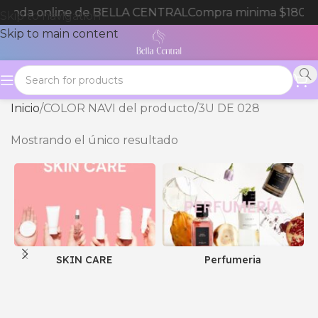
tienda online de BELLA CENTRAL
Compra minima $180.0
Skip to navigation
Skip to main content
Inicio
COLOR NAVI del producto
3U DE 028
Mostrando el único resultado
SKIN CARE
Perfumeria