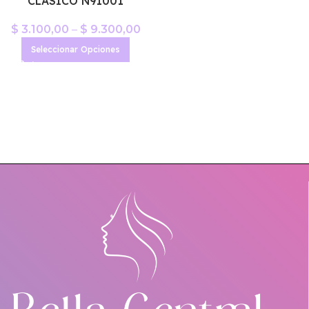
CLASICO N91001
$
3.100,00
–
$
9.300,00
Seleccionar Opciones