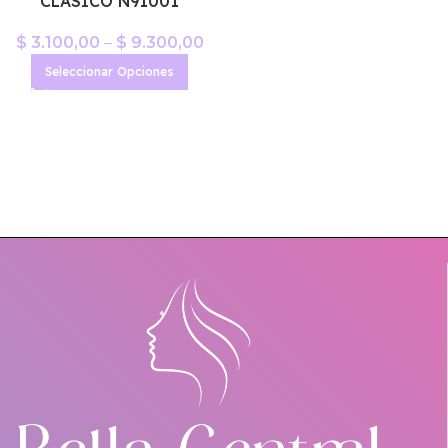
CLASICO N91001
$
3.100,00
–
$
9.300,00
Seleccionar Opciones