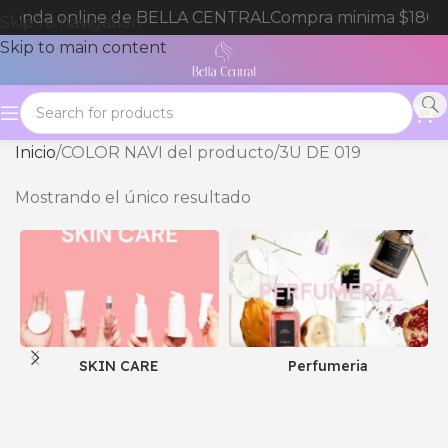
 tienda online de BELLA CENTRAL
Compra minima $180.
Skip to navigation
Skip to main content
Inicio
COLOR NAVI del producto
3U DE 019
Mostrando el único resultado
SKIN CARE
Perfumeria